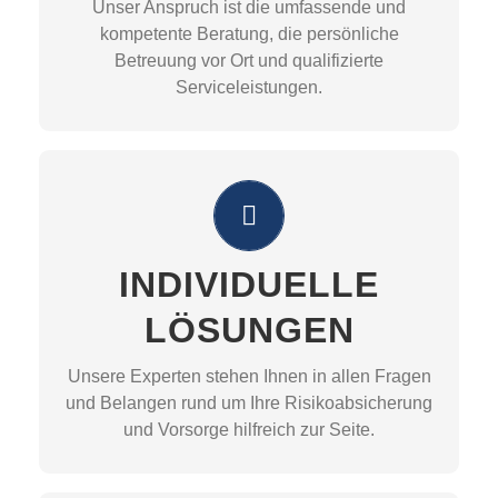
Unser Anspruch ist die umfassende und
Optimierungsmöglichkeiten im Rahmen von
kompetente Beratung, die persönliche
veränderten Lebens- und
Betreuung vor Ort und qualifizierte
Geschäftsperspektiven auf.
Serviceleistungen.
MEHR ERFAHREN
AUF SIE ZUGESCHNITTEN
Unsere Experten schätzen Ihre aktuelle
Situation und Ihre damit bestehenden Risiken
INDIVIDUELLE
ein und entwerfen für Sie ein persönliches
Risikoprofil. Mit unseren flexiblen
LÖSUNGEN
Versicherungsmodulen der
Geschäftsversicherung für kleine oder mittlere
Unsere Experten stehen Ihnen in allen Fragen
Unternehmen können wir Ihnen
und Belangen rund um Ihre Risikoabsicherung
maßgeschneiderte Versicherungslösungen
und Vorsorge hilfreich zur Seite.
offerieren, die optimal auf Ihre individuellen
Bedürfnisse abgestimmt sind.