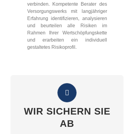
verbinden. Kompetente Berater des
Versorgungswerks mit langjähriger
Erfahrung identifizieren, analysieren
und beurteilen alle Risiken im
Rahmen Ihrer Wertschöpfungskette
und erarbeiten ein individuell
gestaltetes Risikoprofil.
INDIVIDUELL & UMFASSEND
Wir beantworten Ihnen gerne alle Fragen, die
Sie zu Ihrer persönlichen Absicherung und
WIR SICHERN SIE
Zukunftsvorsorge haben. Wir errechnen rasch
und zuverlässig Ihren persönlichen Bedarf,
AB
werfen ein kritisches Auge auf Ihren derzeitigen
Versicherungsschutz und zeigen Ihnen